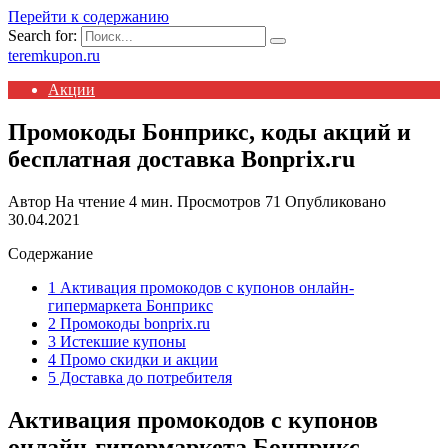
Перейти к содержанию
Search for:
teremkupon.ru
Акции
Промокоды Бонприкс, коды акций и
бесплатная доставка Bonprix.ru
Автор
На чтение
4 мин.
Просмотров
71
Опубликовано
30.04.2021
Содержание
1 Активация промокодов с купонов онлайн-
гипермаркета Бонприкс
2 Промокоды bonprix.ru
3 Истекшие купоны
4 Промо скидки и акции
5 Доставка до потребителя
Активация промокодов с купонов
онлайн-гипермаркета Бонприкс