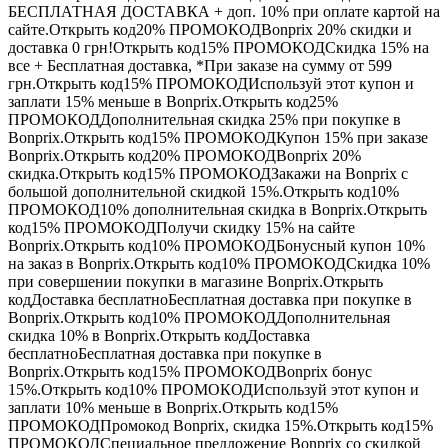
БЕСПЛАТНАЯ ДОСТАВКА + доп. 10% при оплате картой на
сайте.Открыть код20%
ПРОМОКОД
Bonprix 20% скидки и
доставка 0 грн!Открыть код15%
ПРОМОКОД
Скидка 15% на
все + Бесплатная доставка, *При заказе на сумму от 599
грн.Открыть код15%
ПРОМОКОД
Используй этот купон и
заплати 15% меньше в Bonprix.Открыть код25%
ПРОМОКОД
Дополнительная скидка 25% при покупке в
Bonprix.Открыть код15%
ПРОМОКОД
Купон 15% при заказе
Bonprix.Открыть код20%
ПРОМОКОД
Bonprix 20%
скидка.Открыть код15%
ПРОМОКОД
Закажи на Bonprix с
большой дополнительной скидкой 15%.Открыть код10%
ПРОМОКОД
10% дополнительная скидка в Bonprix.Открыть
код15%
ПРОМОКОД
Получи скидку 15% на сайте
Bonprix.Открыть код10%
ПРОМОКОД
Бонусный купон 10%
на заказ в Bonprix.Открыть код10%
ПРОМОКОД
Скидка 10%
при совершении покупки в магазине Bonprix.Открыть
код
Доставка бесплатно
Бесплатная доставка при покупке в
Bonprix.Открыть код10%
ПРОМОКОД
Дополнительная
скидка 10% в Bonprix.Открыть код
Доставка
бесплатно
Бесплатная доставка при покупке в
Bonprix.Открыть код15%
ПРОМОКОД
Bonprix бонус
15%.Открыть код10%
ПРОМОКОД
Используй этот купон и
заплати 10% меньше в Bonprix.Открыть код15%
ПРОМОКОД
Промокод Bonprix, скидка 15%.Открыть код15%
ПРОМОКОД
Специальное предложение Bonprix со скидкой