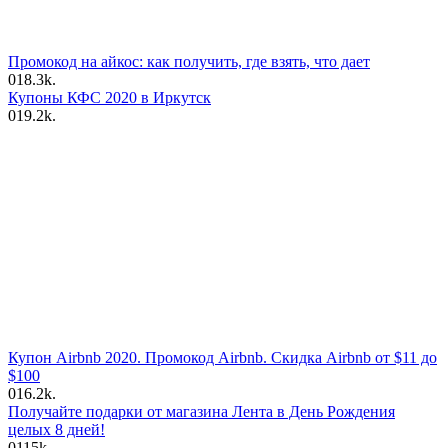
Промокод на айкос: как получить, где взять, что дает
0
18.3k.
Купоны КФС 2020 в Иркутск
0
19.2k.
Купон Airbnb 2020. Промокод Airbnb. Скидка Airbnb от $11 до
$100
0
16.2k.
Получайте подарки от магазина Лента в День Рождения
целых 8 дней!
0
115k.