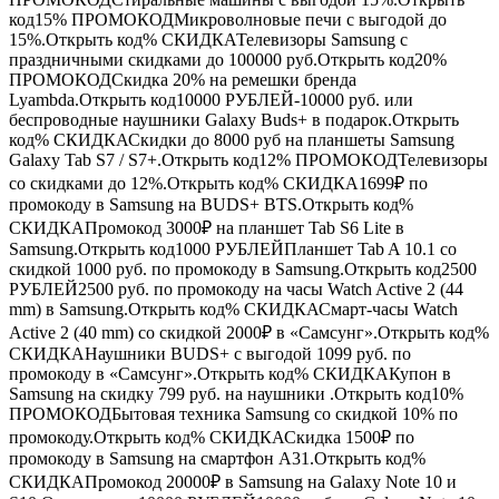
код15%
ПРОМОКОД
Микроволновые печи с выгодой до
15%.Открыть код%
СКИДКА
Телевизоры Samsung с
праздничными скидками до 100000 руб.Открыть код20%
ПРОМОКОД
Скидка 20% на ремешки бренда
Lyambda.Открыть код10000
РУБЛЕЙ
-10000 руб. или
беспроводные наушники Galaxy Buds+ в подарок.Открыть
код%
СКИДКА
Скидки до 8000 руб на планшеты Samsung
Galaxy Tab S7 / S7+.Открыть код12%
ПРОМОКОД
Телевизоры
со скидками до 12%.Открыть код%
СКИДКА
1699₽ по
промокоду в Samsung на BUDS+ BTS.Открыть код%
СКИДКА
Промокод 3000₽ на планшет Tab S6 Lite в
Samsung.Открыть код1000
РУБЛЕЙ
Планшет Tab A 10.1 со
скидкой 1000 руб. по промокоду в Samsung.Открыть код2500
РУБЛЕЙ
2500 руб. по промокоду на часы Watch Active 2 (44
mm) в Samsung.Открыть код%
СКИДКА
Смарт-часы Watch
Active 2 (40 mm) со скидкой 2000₽ в «Самсунг».Открыть код%
СКИДКА
Наушники BUDS+ с выгодой 1099 руб. по
промокоду в «Самсунг».Открыть код%
СКИДКА
Купон в
Samsung на скидку 799 руб. на наушники .Открыть код10%
ПРОМОКОД
Бытовая техника Samsung со скидкой 10% по
промокоду.Открыть код%
СКИДКА
Скидка 1500₽ по
промокоду в Samsung на смартфон A31.Открыть код%
СКИДКА
Промокод 20000₽ в Samsung на Galaxy Note 10 и