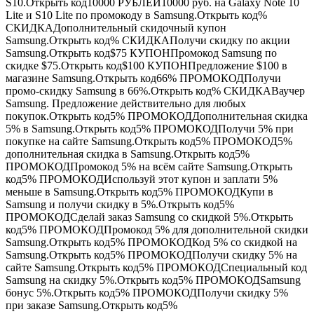
S10.Открыть код10000
РУБЛЕЙ
10000 руб. на Galaxy Note 10
Lite и S10 Lite по промокоду в Samsung.Открыть код%
СКИДКА
Дополнительный скидочный купон
Samsung.Открыть код%
СКИДКА
Получи скидку по акции
Samsung.Открыть код$75
КУПОН
Промокод Samsung по
скидке $75.Открыть код$100
КУПОН
Предложение $100 в
магазине Samsung.Открыть код66%
ПРОМОКОД
Получи
промо-скидку Samsung в 66%.Открыть код%
СКИДКА
Ваучер
Samsung. Предложение действительно для любых
покупок.Открыть код5%
ПРОМОКОД
Дополнительная скидка
5% в Samsung.Открыть код5%
ПРОМОКОД
Получи 5% при
покупке на сайте Samsung.Открыть код5%
ПРОМОКОД
5%
дополнительная скидка в Samsung.Открыть код5%
ПРОМОКОД
Промокод 5% на всём сайте Samsung.Открыть
код5%
ПРОМОКОД
Используй этот купон и заплати 5%
меньше в Samsung.Открыть код5%
ПРОМОКОД
Купи в
Samsung и получи скидку в 5%.Открыть код5%
ПРОМОКОД
Сделай заказ Samsung со скидкой 5%.Открыть
код5%
ПРОМОКОД
Промокод 5% для дополнительной скидки
Samsung.Открыть код5%
ПРОМОКОД
Код 5% со скидкой на
Samsung.Открыть код5%
ПРОМОКОД
Получи скидку 5% на
сайте Samsung.Открыть код5%
ПРОМОКОД
Специальный код
Samsung на скидку 5%.Открыть код5%
ПРОМОКОД
Samsung
бонус 5%.Открыть код5%
ПРОМОКОД
Получи скидку 5%
при заказе Samsung.Открыть код5%