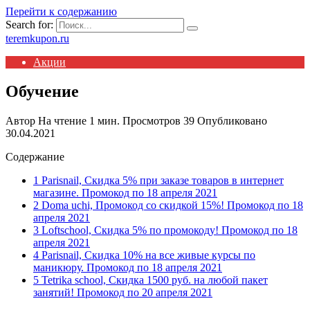
Перейти к содержанию
Search for:
teremkupon.ru
Акции
Обучение
Автор
На чтение
1 мин.
Просмотров
39
Опубликовано
30.04.2021
Содержание
1 Parisnail, Скидка 5% при заказе товаров в интернет
магазине. Промокод по 18 апреля 2021
2 Doma uchi, Промокод со скидкой 15%! Промокод по 18
апреля 2021
3 Loftschool, Скидка 5% по промокоду! Промокод по 18
апреля 2021
4 Parisnail, Скидка 10% на все живые курсы по
маникюру. Промокод по 18 апреля 2021
5 Tetrika school, Скидка 1500 руб. на любой пакет
занятий! Промокод по 20 апреля 2021