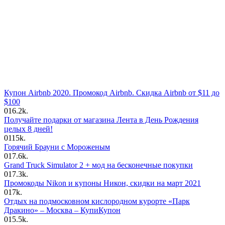
Купон Airbnb 2020. Промокод Airbnb. Скидка Airbnb от $11 до
$100
0
16.2k.
Получайте подарки от магазина Лента в День Рождения
целых 8 дней!
0
115k.
Горячий Брауни с Мороженым
0
17.6k.
Grand Truck Simulator 2 + мод на бесконечные покупки
0
17.3k.
Промокоды Nikon и купоны Никон, скидки на март 2021
0
17k.
Отдых на подмосковном кислородном курорте «Парк
Дракино» – Москва – КупиКупон
0
15.5k.