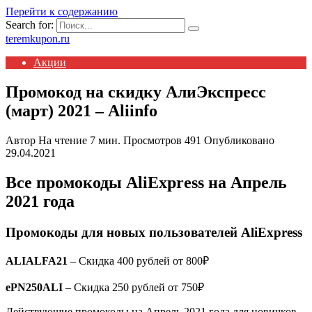
Перейти к содержанию
Search for:
teremkupon.ru
Акции
Промокод на скидку АлиЭкспресс
(март) 2021 – Aliinfo
Автор
На чтение
7 мин.
Просмотров
491
Опубликовано
29.04.2021
Все промокоды AliExpress на Апрель
2021 года
Промокоды для новых пользователей AliExpress
ALIALFA21
– Cкидка 400 рублей от 800₽
ePN250ALI
– Скидка 250 рублей от 750₽
Действующие промокоды на Апрель 2021 года для новичков