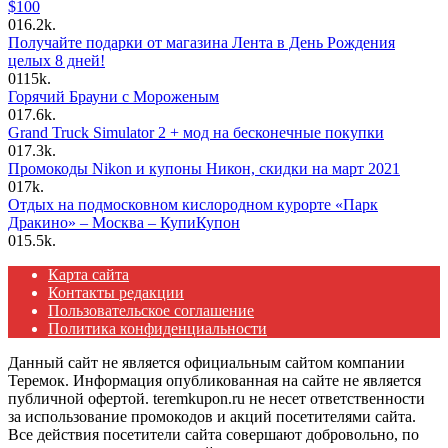
$100
0
16.2k.
Получайте подарки от магазина Лента в День Рождения
целых 8 дней!
0
115k.
Горячий Брауни с Мороженым
0
17.6k.
Grand Truck Simulator 2 + мод на бесконечные покупки
0
17.3k.
Промокоды Nikon и купоны Никон, скидки на март 2021
0
17k.
Отдых на подмосковном кислородном курорте «Парк
Дракино» – Москва – КупиКупон
0
15.5k.
Карта сайта
Контакты редакции
Пользовательское соглашение
Политика конфиденциальности
Данный сайт не является официальным сайтом компании
Теремок. Информация опубликованная на сайте не является
публичной офертой. teremkupon.ru не несет ответственности
за использование промокодов и акций посетителями сайта.
Все действия посетители сайта совершают добровольно, по