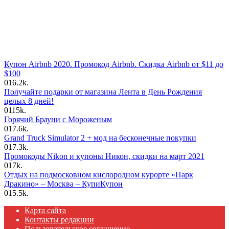
Купон Airbnb 2020. Промокод Airbnb. Скидка Airbnb от $11 до
$100
0
16.2k.
Получайте подарки от магазина Лента в День Рождения
целых 8 дней!
0
115k.
Горячий Брауни с Мороженым
0
17.6k.
Grand Truck Simulator 2 + мод на бесконечные покупки
0
17.3k.
Промокоды Nikon и купоны Никон, скидки на март 2021
0
17k.
Отдых на подмосковном кислородном курорте «Парк
Дракино» – Москва – КупиКупон
0
15.5k.
Карта сайта
Контакты редакции
Пользовательское соглашение