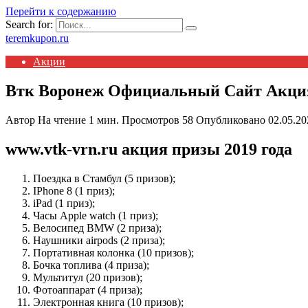
Перейти к содержанию
Search for:
teremkupon.ru
Акции
Втк Воронеж Официальный Сайт Акци
Автор
На чтение
1 мин.
Просмотров
58
Опубликовано
02.05.20
www.vtk-vrn.ru акция призы 2019 года
Поездка в Стамбул (5 призов);
IPhone 8 (1 приз);
iPad (1 приз);
Часы Apple watch (1 приз);
Велосипед BMW (2 приза);
Наушники airpods (2 приза);
Портативная колонка (10 призов);
Бочка топлива (4 приза);
Мультитул (20 призов);
Фотоаппарат (4 приза);
Электронная книга (10 призов);