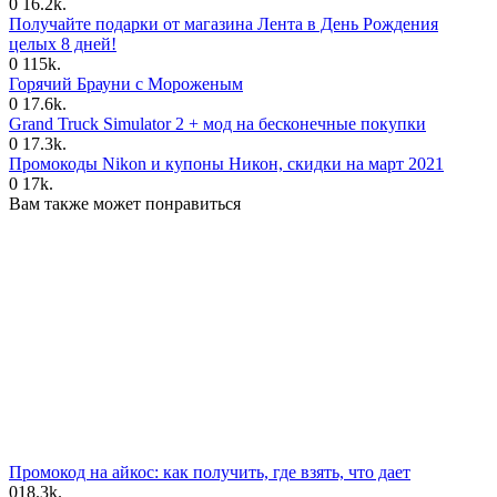
0
16.2k.
Получайте подарки от магазина Лента в День Рождения
целых 8 дней!
0
115k.
Горячий Брауни с Мороженым
0
17.6k.
Grand Truck Simulator 2 + мод на бесконечные покупки
0
17.3k.
Промокоды Nikon и купоны Никон, скидки на март 2021
0
17k.
Вам также может понравиться
Промокод на айкос: как получить, где взять, что дает
0
18.3k.