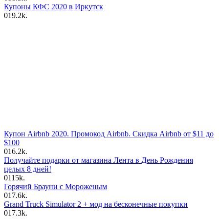
Купоны КФС 2020 в Иркутск
0
19.2k.
Купон Airbnb 2020. Промокод Airbnb. Скидка Airbnb от $11 до
$100
0
16.2k.
Получайте подарки от магазина Лента в День Рождения
целых 8 дней!
0
115k.
Горячий Брауни с Мороженым
0
17.6k.
Grand Truck Simulator 2 + мод на бесконечные покупки
0
17.3k.