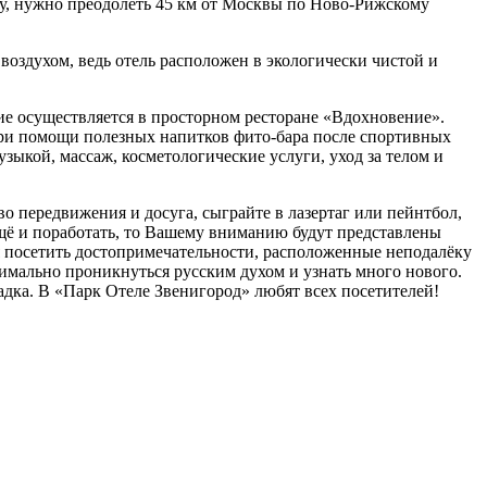
у, нужно преодолеть 45 км от Москвы по Ново-Рижскому
оздухом, ведь отель расположен в экологически чистой и
ние осуществляется в просторном ресторане «Вдохновение».
при помощи полезных напитков фито-бара после спортивных
зыкой, массаж, косметологические услуги, уход за телом и
во передвижения и досуга, сыграйте в лазертаг или пейнтбол,
ещё и поработать, то Вашему вниманию будут представлены
 посетить достопримечательности, расположенные неподалёку
симально проникнуться русским духом и узнать много нового.
адка. В «Парк Отеле Звенигород» любят всех посетителей!