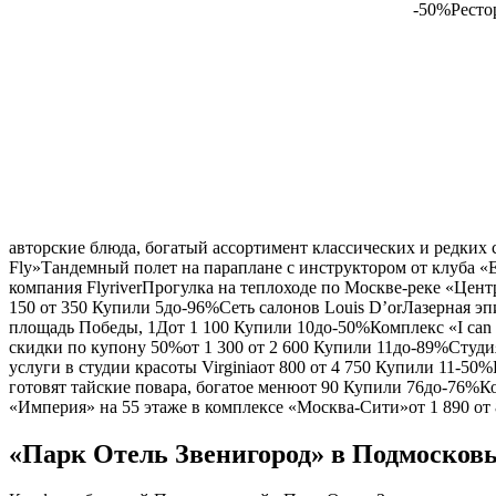
-50%Ресто
авторские блюда, богатый ассортимент классических и редких 
Fly»Тандемный полет на параплане с инструктором от клуба «E
компания FlyriverПрогулка на теплоходе по Москве-реке «Цент
150
от
350
Купили 5
до
-96%Сеть салонов Louis D’orЛазерная эп
площадь Победы, 1Д
от
1 100
Купили 10
до
-50%Комплекс «I can 
скидки по купону 50%
от
1 300
от
2 600
Купили 11
до
-89%Cтудия
услуги в студии красоты Virginia
от
800
от
4 750
Купили 11-50%Р
готовят тайские повара, богатое меню
от
90
Купили 76
до
-76%Ко
«Империя» на 55 этаже в комплексе «Москва-Сити»
от
1 890
от
«Парк Отель Звенигород» в Подмосков