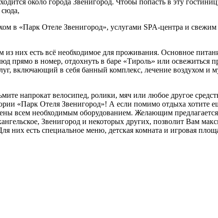
дится около города Звенигород. Чтобы попасть в эту гостиниц
 сюда,
м в «Парк Отеле Звенигород», услугами SPA-центра и свежим в
ом из них есть всё необходимое для проживания. Основное пита
юд прямо в номер, отдохнуть в баре «Тироль» или освежиться 
луг, включающий в себя банный комплекс, лечение воздухом и му
ьмите напрокат велосипед, ролики, мяч или любое другое средст
итории «Парк Отеля Звенигород»! А если помимо отдыха хотите 
щены всем необходимым оборудованием. Желающим предлагается
рхангельское, Звенигород и некоторых других, позволит Вам мак
Для них есть специальное меню, детская комната и игровая площ