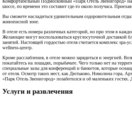
Комфортабельный Подмосковный «Парк Отель Звенигород» нахо
шоссе, по времени это составит где-то около получаса. Приехав
Вы сможете насладиться удивительным оздоровительным отдыхо
живописной зоне.
В отеле есть номера различных категорий, но при этом в кажд
Желающие могут воспользоваться круглосуточной доставкой бл
занятий. Настоящей гордостью отеля считается комплекс spa-ус
wellness-центр.
Кроме расслабления, в отеле можно зарядиться и энергией. Воз
покатайтесь на лошадях, порыбачьте. Чего только нет на терр
специальные залы для конференций и банкетов, которые осна
от отеля. Осмотр таких мест, как Дютьково, Николина гора, А
«Парк Отель Звенигород» позаботился и об маленьких гостях. 
Услуги и развлечения