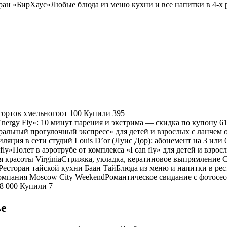
ран «БирХаус»Любые блюда из меню кухни и все напитки в 4-х р
сортов хмельного
от
100
Купили 395
nergy Fly»: 10 минут парения и экстрима — скидка по купону 6
ральный прогулочный экспресс» для детей и взрослых с ланчем 
иляция в сети студий Louis D’or (Луис Дор): абонемент на 3 или
fly»Полет в аэротрубе от комплекса «I can fly» для детей и взро
 красоты VirginiaСтрижка, укладка, кератиновое выпрямление 
есторан тайской кухни Баан ТайБлюда из меню и напитки в рест
мпания Moscow City WeekendРомантическое свидание с фотосесс
8 000
Купили 7
ье