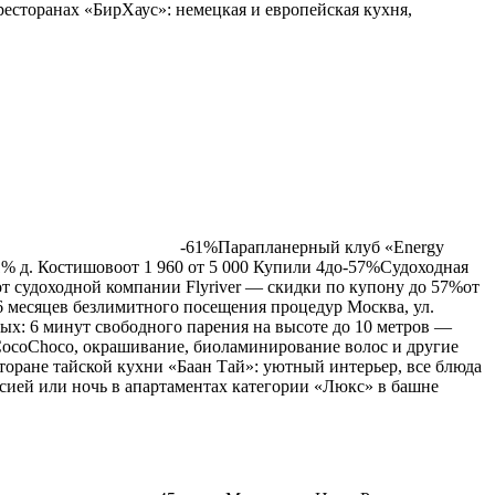
есторанах «БирХаус»: немецкая и европейская кухня,
-61%Парапланерный клуб «Energy
1% д. Костишово
от
1 960
от
5 000
Купили 4
до
-57%Судоходная
от судоходной компании Flyriver — скидки по купону до 57%
от
 6 месяцев безлимитного посещения процедур Москва, ул.
слых: 6 минут свободного парения на высоте до 10 метров —
CocoChoco, окрашивание, биоламинирование волос и другие
оране тайской кухни «Баан Тай»: уютный интерьер, все блюда
ией или ночь в апартаментах категории «Люкс» в башне