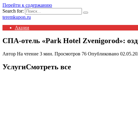
Перейти к содержанию
Search for:
teremkupon.ru
Акции
СПА-отель «Park Hotel Zvenigorod»: оз
Автор
На чтение
3 мин.
Просмотров
76
Опубликовано
02.05.20
УслугиСмотреть все