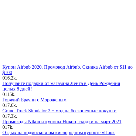
Купон Airbnb 2020. Промокод Airbnb. Скидка Airbnb от $11 до
$100
0
16.2k.
Получайте подарки от магазина Лента в День Рождения
целых 8 дней!
0
115k.
Горячий Брауни с Мороженым
0
17.6k.
Grand Truck Simulator 2 + мод на бесконечные покупки
0
17.3k.
Промокоды Nikon и купоны Никон, скидки на март 2021
0
17k.
Отдых на подмосковном кислородном курорте «Парк