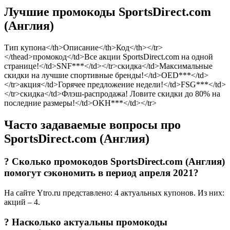
Лучшие промокоды SportsDirect.com
(Англия)
Тип купона</th>Описание</th>Код</th></tr>
</thead>промокод</td>Все акции SportsDirect.com на одной
странице!</td>SNF***</td></tr>скидка</td>Максимальные
скидки на лучшие спортивные бренды!</td>OED***</td>
</tr>акция</td>Горячее предложение недели!</td>FSG***</td>
</tr>скидка</td>Флэш-распродажа! Ловите скидки до 80% на
последние размеры!</td>OKH***</td></tr>
Часто задаваемые вопросы про
SportsDirect.com (Англия)
? Сколько промокодов SportsDirect.com (Англия)
помогут сэкономить в период апреля 2021?
На сайте Ytro.ru представлено: 4 актуальных купонов. Из них:
акций – 4.
? Насколько актуальны промокоды