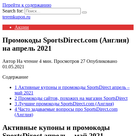
Перейти к содержанию
Search for:
teremkupon.ru
Акции
Промокоды SportsDirect.com (Англия)
на апрель 2021
Автор
На чтение
4 мин.
Просмотров
27
Опубликовано
01.05.2021
Содержание
1 Активные купоны и промокоды SportsDirect апрель –
май 2021
2 Промокоды сайтов, похожих на магазин SportsDirect
3 Лучшие промокоды SportsDirect.com (Англия)
4 Часто задаваемые вопросы про SportsDirect.com
(Англия)
Активные купоны и промокоды
SportsDirect апрель – май 2021