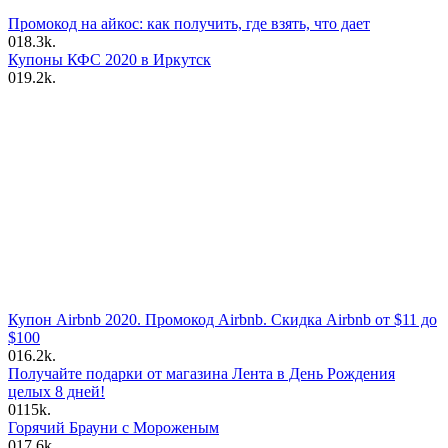
Промокод на айкос: как получить, где взять, что дает
0
18.3k.
Купоны КФС 2020 в Иркутск
0
19.2k.
Купон Airbnb 2020. Промокод Airbnb. Скидка Airbnb от $11 до
$100
0
16.2k.
Получайте подарки от магазина Лента в День Рождения
целых 8 дней!
0
115k.
Горячий Брауни с Мороженым
0
17.6k.