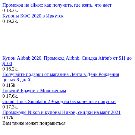
Промокод на айкос: как получить, где взять, что дает
0
18.3k.
Купоны КФС 2020 в Иркутск
0
19.2k.
Купон Airbnb 2020. Промокод Airbnb. Скидка Airbnb от $11 до
$100
0
16.2k.
Получайте подарки от магазина Лента в День Рождения
целых 8 дней!
0
115k.
Горячий Брауни с Мороженым
0
17.6k.
Grand Truck Simulator 2 + мод на бесконечные покупки
0
17.3k.
Промокоды Nikon и купоны Никон, скидки на март 2021
0
17k.
Вам также может понравиться