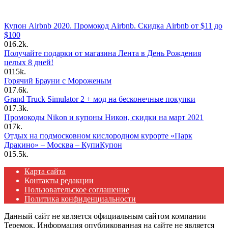
Купон Airbnb 2020. Промокод Airbnb. Скидка Airbnb от $11 до
$100
0
16.2k.
Получайте подарки от магазина Лента в День Рождения
целых 8 дней!
0
115k.
Горячий Брауни с Мороженым
0
17.6k.
Grand Truck Simulator 2 + мод на бесконечные покупки
0
17.3k.
Промокоды Nikon и купоны Никон, скидки на март 2021
0
17k.
Отдых на подмосковном кислородном курорте «Парк
Дракино» – Москва – КупиКупон
0
15.5k.
Карта сайта
Контакты редакции
Пользовательское соглашение
Политика конфиденциальности
Данный сайт не является официальным сайтом компании
Теремок. Информация опубликованная на сайте не является