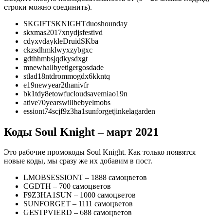
строки можно соединить).
SKGIFTSKNIGHTduoshounday
skxmas2017xnydjsfestivd
cdyxvdaykleDruidSKba
ckzsdhmklwyxzybgxc
gdthhmbsjqdkysdxgt
mnewhallbyetigergosdade
stlad18ntdrommogdx6kkntq
e19newyear2thanivfr
bk1tdy8etowfucloudsavemiao19n
ative70yearswillbebyelmobs
essiont74scjf9z3ha1sunforgetjinkelagarden
Коды Soul Knight – март 2021
Это рабочие промокоды Soul Knight. Как только появятся
новые коды, мы сразу же их добавим в пост.
LMOBSESSIONT – 1888 самоцветов
CGDTH – 700 самоцветов
F9Z3HA1SUN – 1000 самоцветов
SUNFORGET – 1111 самоцветов
GESTPVIERD – 688 самоцветов