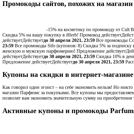
Промокоды сайтов, похожих на магазин
-15% на косметику по промокоду от Cult B
Скидка 5% на вашу покупку в iHerb!
Промокод действует
Дейст
действует
Действует
до 30 апреля 2021, 23:59
Все промокоды Col
23:59
Все промокоды Sifo (
купонов:
8) Скидка 5% за подписку 
женскую и мужскую парфюмерию!
Предложение действует
Дей
действует
Действует
до 30 апреля 2021, 23:59
Скидка 10% в ден
Предложение действует
Действует
до 30 апреля 2021, 23:59
Расп
Купоны на скидки в интернет-магазине
Как говорил один эгоист – на себе экономить нельзя! Но никто 
магазин Парфюмс за покупками. Все купоны мы предоставляем 
позволят вам экономить значительную сумму на приобретения т
Активные купоны и промокоды Parfums