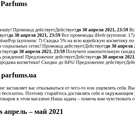
 Parfums
eauty!
Промокод действует
Действует
до 30 апреля 2021, 23:59
Все
вует
до 30 апреля 2021, 23:59
Все промокоды iHerb (
купонов:
17)
ourPop (
купонов:
7) Скидка 5% на всю корейскую косметику по
в социальных сетях!
Промокод действует
Действует
до 30 апреля 
ствует
до 30 апреля 2021, 23:59
Получите накопительную скидку
ь рождения!
Предложение действует
Действует
до 30 апреля 2021,
родажа косметики! Скидки до 84%!
Предложение действует
Дей
 parfums.ua
не заставляет вас отказываться от чего-то или ущемлять себя. Вы
бесплатно. Поэтому старайтесь доставлять себе и окружающим 
оваров в этом магазине.Наша задача – помочь вам чувствовать 
 апрель – май 2021