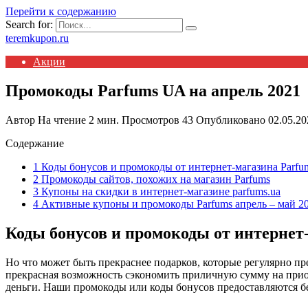
Перейти к содержанию
Search for:
teremkupon.ru
Акции
Промокоды Parfums UA на апрель 2021
Автор
На чтение
2 мин.
Просмотров
43
Опубликовано
02.05.20
Содержание
1 Коды бонусов и промокоды от интернет-магазина Parfu
2 Промокоды сайтов, похожих на магазин Parfums
3 Купоны на скидки в интернет-магазине parfums.ua
4 Активные купоны и промокоды Parfums апрель – май 2
Коды бонусов и промокоды от интернет
Но что может быть прекраснее подарков, которые регулярно пр
прекрасная возможность сэкономить приличную сумму на приоб
деньги. Наши промокоды или коды бонусов предоставляются бе