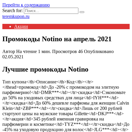
Перейти к содержанию
Search for:
teremkupon.ru
Акции
Промокоды Notino на апрель 2021
Автор
На чтение
1 мин.
Просмотров
46
Опубликовано
02.05.2021
Лучшие промокоды Notino
Тип купона</th>Описание</th>Код</th></tr>
</thead>промокод</td>До -20% с промокодом на элитную
парфюмерию!</td>DMR***</td></tr>скидка</td>Сэкономьте
до 50% на уходовых средствах для лица</td>IYH***</td>
</tr>скидка</td>До 60% дешевле парфюмы для женщин Calvin
Klein</td>ZBP***</td></tr>скидка</td>Лишь от 200 рублей
стартуют цены на мужские товары Gillette</td>DKJ***</td>
</tr>акция</td>345 рублей именная гравировка на
парфюмерии и косметике</td>TYZ***</td></tr>скидка</td>До
-45% на уходовую продукцию для волос</td>JLG***</td></tr>