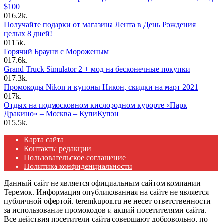
$100
0
16.2k.
Получайте подарки от магазина Лента в День Рождения
целых 8 дней!
0
115k.
Горячий Брауни с Мороженым
0
17.6k.
Grand Truck Simulator 2 + мод на бесконечные покупки
0
17.3k.
Промокоды Nikon и купоны Никон, скидки на март 2021
0
17k.
Отдых на подмосковном кислородном курорте «Парк
Дракино» – Москва – КупиКупон
0
15.5k.
Карта сайта
Контакты редакции
Пользовательское соглашение
Политика конфиденциальности
Данный сайт не является официальным сайтом компании
Теремок. Информация опубликованная на сайте не является
публичной офертой. teremkupon.ru не несет ответственности
за использование промокодов и акций посетителями сайта.
Все действия посетители сайта совершают добровольно, по