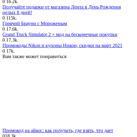
0
16.2k.
Получайте подарки от магазина Лента в День Рождения
целых 8 дней!
0
115k.
Горячий Брауни с Мороженым
0
17.6k.
Grand Truck Simulator 2 + мод на бесконечные покупки
0
17.3k.
Промокоды Nikon и купоны Никон, скидки на март 2021
0
17k.
Вам также может понравиться
Промокод на айкос: как получить, где взять, что дает
0
18.3k.