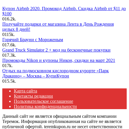
Купон Airbnb 2020. Промокод Airbnb. Скидка Airbnb от $11 до
$100
0
16.2k.
Получайте подарки от магазина Лента в День Рождения
целых 8 дней!
0
115k.
Горячий Брауни с Мороженым
0
17.6k.
Grand Truck Simulator 2 + мод на бесконечные покупки
0
17.3k.
Промокоды Nikon и купоны Никон, скидки на март 2021
0
17k.
Отдых на подмосковном кислородном курорте «Парк
Дракино» – Москва – КупиКупон
0
15.5k.
Карта сайта
Контакты редакции
Пользовательское соглашение
Политика конфиденциальности
Данный сайт не является официальным сайтом компании
Теремок. Информация опубликованная на сайте не является
публичной офертой. teremkupon.ru не несет ответственности