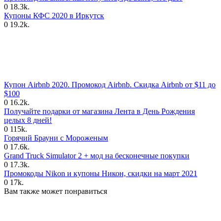
0
18.3k.
Купоны КФС 2020 в Иркутск
0
19.2k.
Купон Airbnb 2020. Промокод Airbnb. Скидка Airbnb от $11 до
$100
0
16.2k.
Получайте подарки от магазина Лента в День Рождения
целых 8 дней!
0
115k.
Горячий Брауни с Мороженым
0
17.6k.
Grand Truck Simulator 2 + мод на бесконечные покупки
0
17.3k.
Промокоды Nikon и купоны Никон, скидки на март 2021
0
17k.
Вам также может понравиться