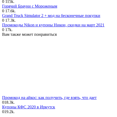
0
115k.
Горячий Брауни с Мороженым
0
17.6k.
Grand Truck Simulator 2 + мод на бесконечные покупки
0
17.3k.
Промокоды Nikon и купоны Никон, скидки на март 2021
0
17k.
Вам также может понравиться
Промокод на айкос: как получить, где взять, что дает
0
18.3k.
Купоны КФС 2020 в Иркутск
0
19.2k.