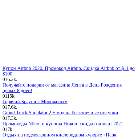
Купон Airbnb 2020. Промокод Airbnb. Скидка Airbnb от $11 до
$100
0
16.2k.
Получайте подарки от магазина Лента в День Рождения
целых 8 дней!
0
115k.
Горячий Брауни с Мороженым
0
17.6k.
Grand Truck Simulator 2 + мод на бесконечные покупки
0
17.3k.
Промокоды Nikon и купоны Никон, скидки на март 2021
0
17k.
Отдых на подмосковном кислородном курорте «Парк