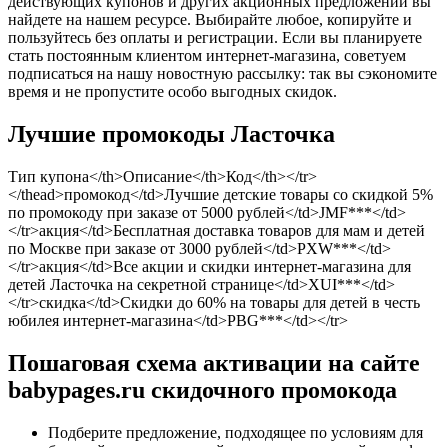
действующих купонов и других акционных предложений вы
найдете на нашем ресурсе. Выбирайте любое, копируйте и
пользуйтесь без оплаты и регистрации. Если вы планируете
стать постоянным клиентом интернет-магазина, советуем
подписаться на нашу новостную рассылку: так вы сэкономите
время и не пропустите особо выгодных скидок.
Лучшие промокоды Ласточка
Тип купона</th>Описание</th>Код</th></tr>
</thead>промокод</td>Лучшие детские товары со скидкой 5%
по промокоду при заказе от 5000 рублей</td>JMF***</td>
</tr>акция</td>Бесплатная доставка товаров для мам и детей
по Москве при заказе от 3000 рублей</td>PXW***</td>
</tr>акция</td>Все акции и скидки интернет-магазина для
детей Ласточка на секретной странице</td>XUI***</td>
</tr>скидка</td>Скидки до 60% на товары для детей в честь
юбилея интернет-магазина</td>PBG***</td></tr>
Пошаговая схема активации на сайте
babypages.ru скидочного промокода
Подберите предложение, подходящее по условиям для