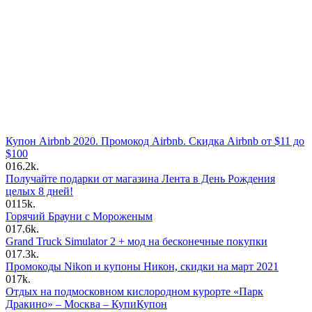
Купон Airbnb 2020. Промокод Airbnb. Скидка Airbnb от $11 до
$100
0
16.2k.
Получайте подарки от магазина Лента в День Рождения
целых 8 дней!
0
115k.
Горячий Брауни с Мороженым
0
17.6k.
Grand Truck Simulator 2 + мод на бесконечные покупки
0
17.3k.
Промокоды Nikon и купоны Никон, скидки на март 2021
0
17k.
Отдых на подмосковном кислородном курорте «Парк
Дракино» – Москва – КупиКупон