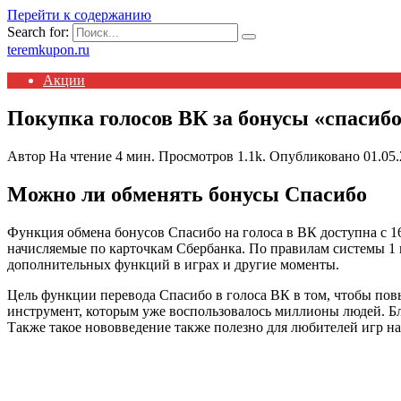
Перейти к содержанию
Search for:
teremkupon.ru
Акции
Покупка голосов ВК за бонусы «спасибо
Автор
На чтение
4 мин.
Просмотров
1.1k.
Опубликовано
01.05
Можно ли обменять бонусы Спасибо
Функция обмена бонусов Спасибо на голоса в ВК доступна с 1
начисляемые по карточкам Сбербанка. По правилам системы 1 
дополнительных функций в играх и другие моменты.
Цель функции перевода Спасибо в голоса ВК в том, чтобы пов
инструмент, которым уже воспользовалось миллионы людей. Бл
Также такое нововведение также полезно для любителей игр на