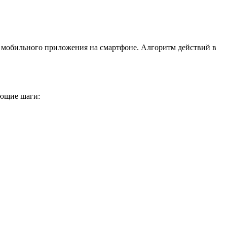
ю мобильного приложения на смартфоне. Алгоритм действий в
ующие шаги: