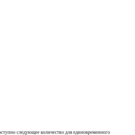
доступно следующее количество для единовременного