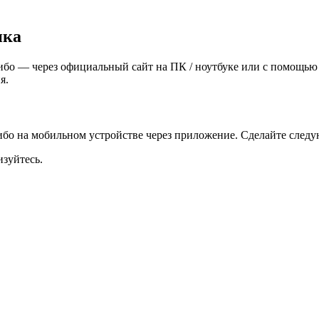
нка
сибо — через официальный сайт на ПК / ноутбуке или с помощь
я.
сибо на мобильном устройстве через приложение. Сделайте след
зуйтесь.