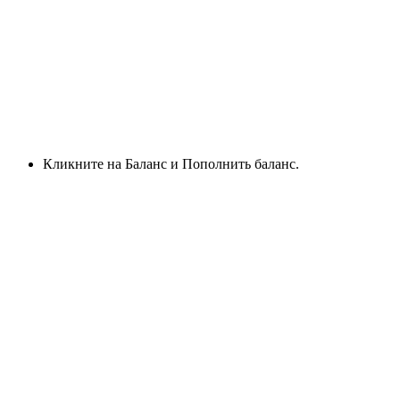
Кликните на Баланс и Пополнить баланс.