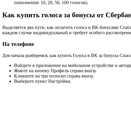
пополнения: 10, 20, 50, 100 голосов).
Как купить голоса за бонусы от Сберба
Выделяется два пути, как оплатить голоса в ВК бонусами Спа
каждом случае индивидуальный и требует особого рассмотрени
На телефоне
Для начала разберемся, как купить Голоса в ВК за бонусы Спа
Войдите в приложение на мобильном устройстве и автори
Жмите на кнопку Профиль справа внизу.
Кликните на три полоски справа внизу.
Выберите пункт Настройки.