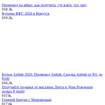
Промокод на айкос: как получить, где взять, что дает
0
18.3k.
Купоны КФС 2020 в Иркутск
0
19.2k.
Купон Airbnb 2020. Промокод Airbnb. Скидка Airbnb от $11 до
$100
0
16.2k.
Получайте подарки от магазина Лента в День Рождения
целых 8 дней!
0
115k.
Горячий Брауни с Мороженым
0
17.6k.