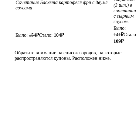
Сочетание Баскета картофеля фри с двумя
(3 шт.) в
соусами
сочетании
с сырным
соусом.
Было:
141
₽
Стало
Было:
154
₽
Стало:
104
₽
109
₽
Обратите внимание на список городов, на которые
распространяются купоны. Расположен ниже.