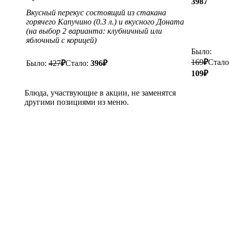
3987
Вкусный перекус состоящий из стакана
горячего Капучино (0.3 л.) и вкусного Доната
(на выбор 2 варианта: клубничный или
яблочный с корицей)
Было:
169
₽
Стало
Было:
427
₽
Стало:
396
₽
109
₽
Блюда, участвующие в акции, не заменятся
другими позициями из меню.