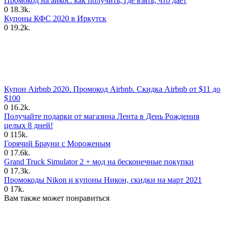
Промокод на айкос: как получить, где взять, что дает
0
18.3k.
Купоны КФС 2020 в Иркутск
0
19.2k.
Купон Airbnb 2020. Промокод Airbnb. Скидка Airbnb от $11 до
$100
0
16.2k.
Получайте подарки от магазина Лента в День Рождения
целых 8 дней!
0
115k.
Горячий Брауни с Мороженым
0
17.6k.
Grand Truck Simulator 2 + мод на бесконечные покупки
0
17.3k.
Промокоды Nikon и купоны Никон, скидки на март 2021
0
17k.
Вам также может понравиться