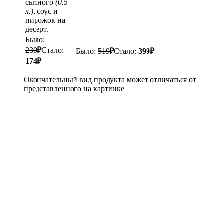
сытного
(0.5
л.)
, соус и
пирожок на
десерт.
Было:
230
₽
Стало:
Было:
519
₽
Стало:
399
₽
174
₽
Окончательный вид продукта может отличаться от
представленного на картинке