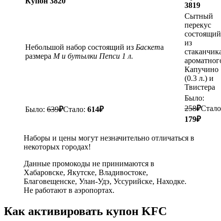
Купон 3820
381
9
Сытный
перекус
состоящий
из
Небольшой набор состоящий из
Баскет
а
стаканчик
размера
М и бутылки
Пепси 1 л.
ароматног
Капучино
(0.3 л.) и
Твистера
Было:
258
₽
Стало
Было:
639
₽
Стало:
614
₽
179
₽
Наборы и цены могут незначительно отличаться в
некоторых городах!
Данные промокоды не принимаются в
Хабаровске, Якутске, Владивостоке,
Благовещенске, Улан-Удэ, Уссурийске, Находке.
Не работают в аэропортах.
Как активировать купон KFC