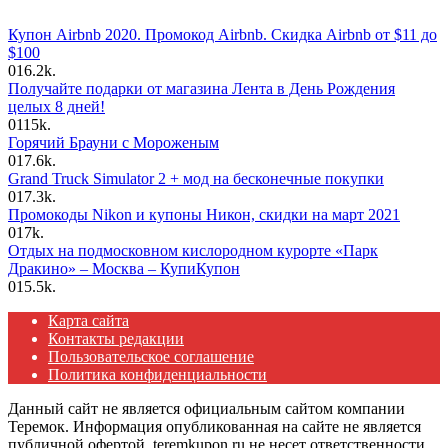
Купон Airbnb 2020. Промокод Airbnb. Скидка Airbnb от $11 до
$100
0
16.2k.
Получайте подарки от магазина Лента в День Рождения
целых 8 дней!
0
115k.
Горячий Брауни с Мороженым
0
17.6k.
Grand Truck Simulator 2 + мод на бесконечные покупки
0
17.3k.
Промокоды Nikon и купоны Никон, скидки на март 2021
0
17k.
Отдых на подмосковном кислородном курорте «Парк
Дракино» – Москва – КупиКупон
0
15.5k.
Карта сайта
Контакты редакции
Пользовательское соглашение
Политика конфиденциальности
Данный сайт не является официальным сайтом компании
Теремок. Информация опубликованная на сайте не является
публичной офертой. teremkupon.ru не несет ответственности