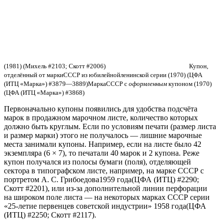
(1981)
(Михель #2103; Скотт #2006)
Купон,
отделённый от маркиСССР из юбилейнойленинской серии (1970)
(ЦФА
(ИТЦ «Марка») #3879—3889)
МаркаСССР с
оформленным
купоном (1970)
(ЦФА (ИТЦ «Марка») #3868)
Первоначально купоны появились для удобства подсчёта
марок в продажном марочном листе, количество которых
должно быть круглым. Если по условиям печати (размер листа
и размер марки) этого не получалось — лишние марочные
места занимали купоны. Например, если на листе было 42
экземпляра (6 × 7), то печатали 40 марок и 2 купона. Реже
купон получался из полосы бумаги (поля), отделяющей
сектора в типографском листе, например, на марке СССР с
портретом
А. С. Грибоедова
1959 года
(ЦФА (ИТЦ) #2290;
Скотт #2201)
, или из-за дополнительной линии перфорации
на широком поле листа — на некоторых марках СССР серии
«25-летие первенцев советской индустрии» 1958 года
(ЦФА
(ИТЦ) #2250; Скотт #2117)
.