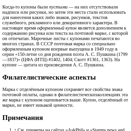
Когда-то купоны были
пустыми
— на них отсутствовали
надписи или рисунки, но затем эти места стали использовать
для нанесения каких либо знаков, рисунков, текстов
служебного, рекламного или декоративного характера. В
настоящее время
оформленный купон
является дополнением к
содержанию рисунка или текста на почтовой марке, с которой
он отпечатан. Марочные листы с купонами печатаются во
многих странах. В СССР почтовая марка со специально
оформленным купоном впервые выпущена в 1949 году в
серии «150-летие со дня рождения поэта А. С. Пушкина (1799
—1837)»
(ЦФА (ИТЦ) #1402, 1404; Скотт #1361, 1363)
. На
купоне — цитата из произведения
А. С. Пушкина
.
Филателистические аспекты
Марка с отделённым купоном сохраняет все свойства знака
почтовой оплаты, однако в филателистическихколлекциях эта
же марка с купоном оценивается выше. Купон, отделённый от
марки, не имеет никакой ценности.
Примечания
↑
См. примеры на сайтах «AskPhil» и «Stamps news and