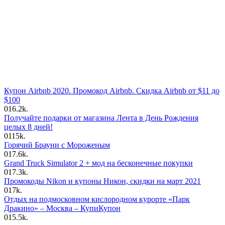
Купон Airbnb 2020. Промокод Airbnb. Скидка Airbnb от $11 до
$100
0
16.2k.
Получайте подарки от магазина Лента в День Рождения
целых 8 дней!
0
115k.
Горячий Брауни с Мороженым
0
17.6k.
Grand Truck Simulator 2 + мод на бесконечные покупки
0
17.3k.
Промокоды Nikon и купоны Никон, скидки на март 2021
0
17k.
Отдых на подмосковном кислородном курорте «Парк
Дракино» – Москва – КупиКупон
0
15.5k.