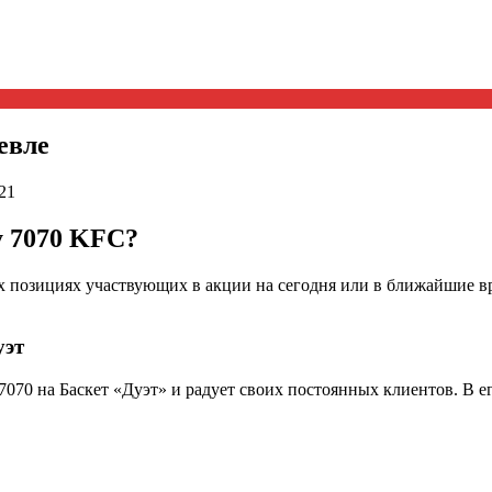
евле
21
у 7070 KFC?
 позициях участвующих в акции на сегодня или в ближайшие врем
уэт
070 на Баскет «Дуэт» и радует своих постоянных клиентов. В ег