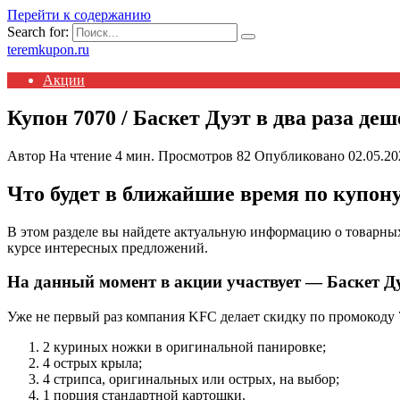
Перейти к содержанию
Search for:
teremkupon.ru
Акции
Купон 7070 / Баскет Дуэт в два раза деш
Автор
На чтение
4 мин.
Просмотров
82
Опубликовано
02.05.20
Что будет в ближайшие время по купон
В этом разделе вы найдете актуальную информацию о товарных
курсе интересных предложений.
На данный момент в акции участвует — Баскет Д
Уже не первый раз компания KFC делает скидку по промокоду 7
2 куриных ножки в оригинальной панировке;
4 острых крыла;
4 стрипса, оригинальных или острых, на выбор;
1 порция стандартной картошки.