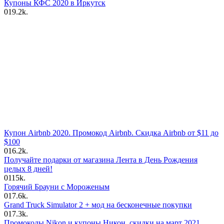
Купоны КФС 2020 в Иркутск
0
19.2k.
Купон Airbnb 2020. Промокод Airbnb. Скидка Airbnb от $11 до
$100
0
16.2k.
Получайте подарки от магазина Лента в День Рождения
целых 8 дней!
0
115k.
Горячий Брауни с Мороженым
0
17.6k.
Grand Truck Simulator 2 + мод на бесконечные покупки
0
17.3k.
Промокоды Nikon и купоны Никон, скидки на март 2021