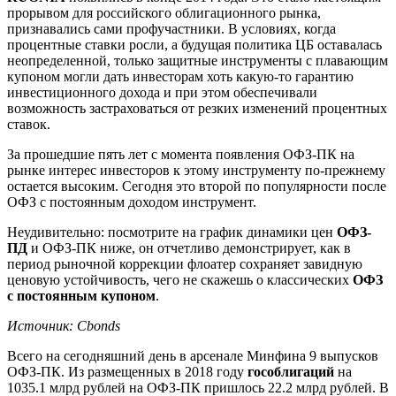
прорывом для российского облигационного рынка,
признавались сами профучастники. В условиях, когда
процентные ставки росли, а будущая политика ЦБ оставалась
неопределенной, только защитные инструменты с плавающим
купоном могли дать инвесторам хоть какую-то гарантию
инвестиционного дохода и при этом обеспечивали
возможность застраховаться от резких изменений процентных
ставок.
За прошедшие пять лет с момента появления ОФЗ-ПК на
рынке интерес инвесторов к этому инструменту по-прежнему
остается высоким. Сегодня это второй по популярности после
ОФЗ с постоянным доходом инструмент.
Неудивительно: посмотрите на график динамики цен
ОФЗ-
ПД
и ОФЗ-ПК ниже, он отчетливо демонстрирует, как в
период рыночной коррекции флоатер сохраняет завидную
ценовую устойчивость, чего не скажешь о классических
ОФЗ
с постоянным купоном
.
Источник: Cbonds
Всего на сегодняшний день в арсенале Минфина 9 выпусков
ОФЗ-ПК. Из размещенных в 2018 году
гособлигаций
на
1035.1 млрд рублей на ОФЗ-ПК пришлось 22.2 млрд рублей. В