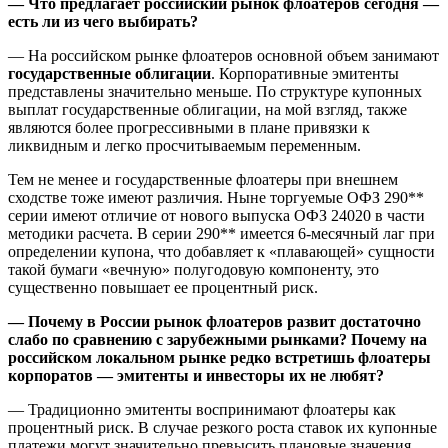
— Что предлагает российский рынок флоатеров сегодня —
есть ли из чего выбирать?
— На российском рынке флоатеров основной объем занимают
государственные облигации
. Корпоративные эмитенты
представлены значительно меньше. По структуре купонных
выплат государственные облигации, на мой взгляд, также
являются более прогрессивными в плане привязки к
ликвидным и легко просчитываемым переменным.
Тем не менее и государственные флоатеры при внешнем
сходстве тоже имеют различия. Ныне торгуемые ОФЗ 290**
серии имеют отличие от нового выпуска ОФЗ 24020 в части
методики расчета. В серии 290** имеется 6-месячный лаг при
определении купона, что добавляет к «плавающей» сущности
такой бумаги «вечную» полугодовую компоненту, это
существенно повышает ее процентный риск.
— Почему в России рынок флоатеров развит достаточно
слабо по сравнению с зарубежными рынками? Почему на
российском локальном рынке редко встретишь флоатеры
корпоратов — эмитенты и инвесторы их не любят?
— Традиционно эмитенты воспринимают флоатеры как
процентный риск. В случае резкого роста ставок их купонные
платежи могут значительно превысить плановые значения.