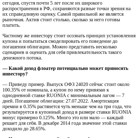
сегодня, спустя почти 5 лет после их широкого
распространения в РФ, сохраняются разные точки зрения на
их справедливую оценку. Самой правильной же является
рыночная. Актив стоит столько, сколько за него готовы
платить.
Частному же инвестору стоит осознать принцип установления
купона и попытаться смоделировать его поведение до
погашения облигации. Можно представить несколько
сценариев и оценить для себя привлекательность такого
денежного потока.
— Какой доход флоатер потенциально может приносить
инвестору?
— Приведу пример. Выпуск ОФЗ 24020 сейчас стоит около
100.35% от номинала, а купон по нему привязан к
однодневной ставке RUONIA с минимальным лагом — 7
дней. Погашение облигации: 27.07.2022. Амортизация
премии в 0.35% растянется чуть меньше чем на три года, что
результируется в купонный доход в размере ставки RUONIA
минус примерно 0.125%. Много это или мало — каждый
решает для себя. В декабре 2014 года значение этой ставки
доходило до 28.65%.