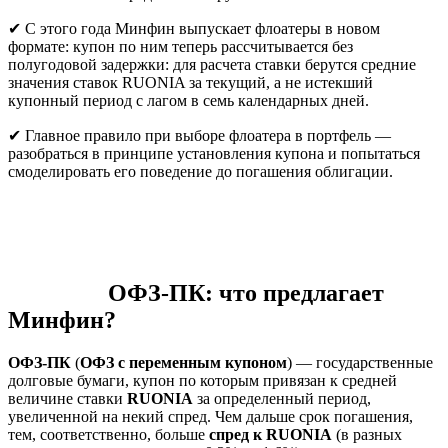
✔ С этого года Минфин выпускает флоатеры в новом
формате: купон по ним теперь рассчитывается без
полугодовой задержки: для расчета ставки берутся средние
значения ставок RUONIA за текущий, а не истекший
купонный период с лагом в семь календарных дней.
✔ Главное правило при выборе флоатера в портфель —
разобраться в принципе установления купона и попытаться
смоделировать его поведение до погашения облигации.
ОФЗ-ПК: что предлагает
Минфин?
ОФЗ-ПК
(
ОФЗ с переменным купоном
) — государственные
долговые бумаги, купон по которым привязан к средней
величине ставки
RUONIA
за определенный период,
увеличенной на некий спред. Чем дальше срок погашения,
тем, соответственно, больше
спред к RUONIA
(в разных