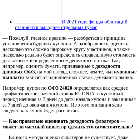
В 2021 году фонды облигаций
становятся выгоднее отдельных бумаг
— Пожалуй, главное правило — разобраться в принципе
установления будущих купонов. А разобравшись, оценить,
насколько это сложно широкому кругу участников, а также
насколько реально будет определить справедливую стоимость
для такого «неопределенного» денежного потока. Так,
например, оценить бумаги, привязанные к
доходности
длинных ОФЗ
, на мой взгляд, сложнее, чем те, чьи
купонные
выплаты
зависят от однодневных ставок денежного рынка.
Например, купон по
ОФЗ 24020
определяется как среднее
арифметическое значений ставок RUONIA за купонный
период начиная за 7 дней до даты начала купона и заканчивая
за 7 дней до окончания купона. Из этого описания ясно
следует, как купон будет рассчитан.
— Как правильно оценивать
доходность флоатеров
—
может ли частный инвестор сделать это самостоятельно?
— Единого метода оценки флоатеров не существует. Даже