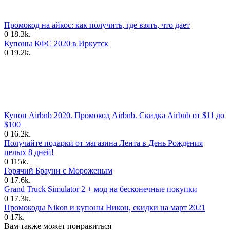
Промокод на айкос: как получить, где взять, что дает
0
18.3k.
Купоны КФС 2020 в Иркутск
0
19.2k.
Купон Airbnb 2020. Промокод Airbnb. Скидка Airbnb от $11 до
$100
0
16.2k.
Получайте подарки от магазина Лента в День Рождения
целых 8 дней!
0
115k.
Горячий Брауни с Мороженым
0
17.6k.
Grand Truck Simulator 2 + мод на бесконечные покупки
0
17.3k.
Промокоды Nikon и купоны Никон, скидки на март 2021
0
17k.
Вам также может понравиться