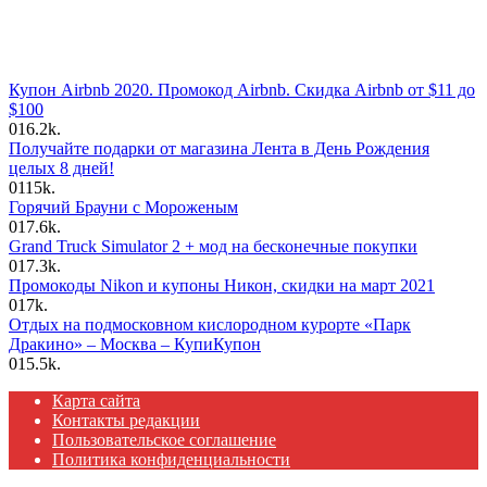
Купон Airbnb 2020. Промокод Airbnb. Скидка Airbnb от $11 до
$100
0
16.2k.
Получайте подарки от магазина Лента в День Рождения
целых 8 дней!
0
115k.
Горячий Брауни с Мороженым
0
17.6k.
Grand Truck Simulator 2 + мод на бесконечные покупки
0
17.3k.
Промокоды Nikon и купоны Никон, скидки на март 2021
0
17k.
Отдых на подмосковном кислородном курорте «Парк
Дракино» – Москва – КупиКупон
0
15.5k.
Карта сайта
Контакты редакции
Пользовательское соглашение
Политика конфиденциальности