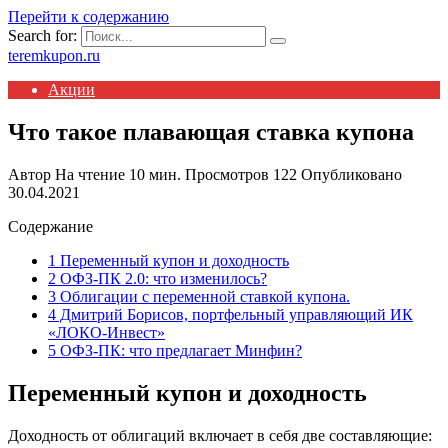
Перейти к содержанию
Search for:
teremkupon.ru
Акции
Что такое плавающая ставка купона
Автор
На чтение
10 мин.
Просмотров
122
Опубликовано
30.04.2021
Содержание
1 Переменный купон и доходность
2 ОФЗ-ПК 2.0: что изменилось?
3 Облигации с переменной ставкой купона.
4 Дмитрий Борисов, портфельный управляющий ИК
«ЛОКО-Инвест»
5 ОФЗ-ПК: что предлагает Минфин?
Переменный купон и доходность
Доходность от облигаций включает в себя две составляющие: