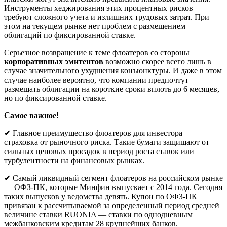
Инструменты хеджирования этих процентных рисков
требуют сложного учета и излишних трудовых затрат. При
этом на текущем рынке нет проблем с размещением
облигаций по фиксированной ставке.
Серьезное возвращение к теме флоатеров со стороны
корпоративных эмитентов
возможно скорее всего лишь в
случае значительного ухудшения конъюнктуры. И даже в этом
случае наиболее вероятно, что компании предпочтут
размещать облигации на короткие сроки вплоть до 6 месяцев,
но по фиксированной ставке.
Самое важное!
✔ Главное преимущество флоатеров для инвестора —
страховка от рыночного риска. Такие бумаги защищают от
сильных ценовых просадок в период роста ставок или
турбулентности на финансовых рынках.
✔ Самый ликвидный сегмент флоатеров на российском рынке
— ОФЗ-ПК, которые Минфин выпускает с 2014 года. Сегодня
таких выпусков у ведомства девять. Купон по ОФЗ-ПК
привязан к рассчитываемой за определенный период средней
величине ставки RUONIA — ставки по однодневным
межбанковским кредитам 28 крупнейших банков.