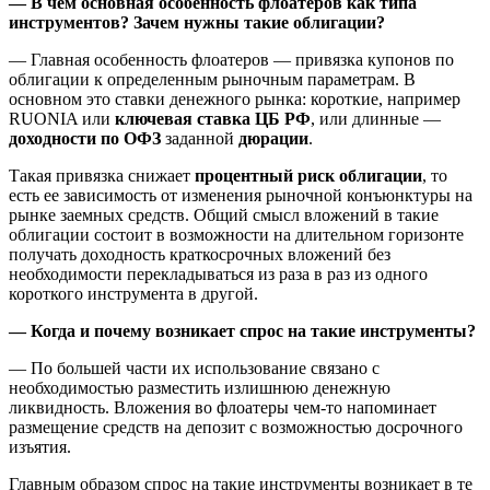
— В чем основная особенность флоатеров как типа
инструментов? Зачем нужны такие облигации?
— Главная особенность флоатеров — привязка купонов по
облигации к определенным рыночным параметрам. В
основном это ставки денежного рынка: короткие, например
RUONIA или
ключевая ставка ЦБ РФ
, или длинные —
доходности по ОФЗ
заданной
дюрации
.
Такая привязка снижает
процентный риск облигации
, то
есть ее зависимость от изменения рыночной конъюнктуры на
рынке заемных средств. Общий смысл вложений в такие
облигации состоит в возможности на длительном горизонте
получать доходность краткосрочных вложений без
необходимости перекладываться из раза в раз из одного
короткого инструмента в другой.
— Когда и почему возникает спрос на такие инструменты?
— По большей части их использование связано с
необходимостью разместить излишнюю денежную
ликвидность. Вложения во флоатеры чем-то напоминает
размещение средств на депозит с возможностью досрочного
изъятия.
Главным образом спрос на такие инструменты возникает в те