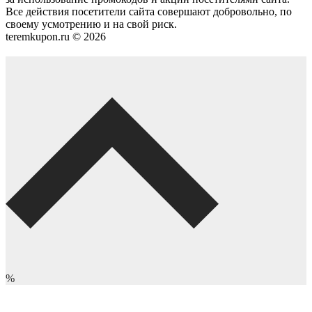
Все действия посетители сайта совершают добровольно, по
своему усмотрению и на свой риск.
teremkupon.ru © 2026
%