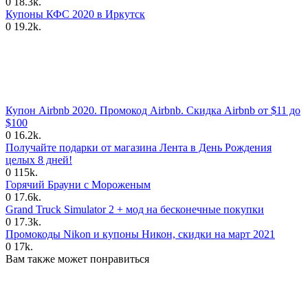
0
18.3k.
Купоны КФС 2020 в Иркутск
0
19.2k.
Купон Airbnb 2020. Промокод Airbnb. Скидка Airbnb от $11 до
$100
0
16.2k.
Получайте подарки от магазина Лента в День Рождения
целых 8 дней!
0
115k.
Горячий Брауни с Мороженым
0
17.6k.
Grand Truck Simulator 2 + мод на бесконечные покупки
0
17.3k.
Промокоды Nikon и купоны Никон, скидки на март 2021
0
17k.
Вам также может понравиться