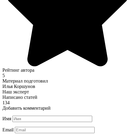
Рейтинг автора
5
Материал подготовил
Илья Коршунов
Наш эксперт
Написано статей
134
Добавить комментарий
Имя
Email