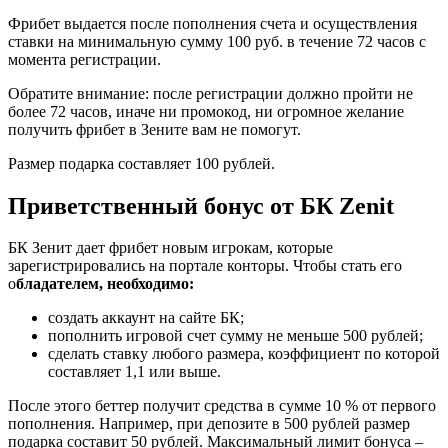
Фрибет выдается после пополнения счета и осуществления
ставки на минимальную сумму 100 руб. в течение 72 часов с
момента регистрации.
Обратите внимание: после регистрации должно пройти не
более 72 часов, иначе ни промокод, ни огромное желание
получить фрибет в Зените вам не помогут.
Размер подарка составляет 100 рублей.
Приветственный бонус от БК Zenit
БК Зенит дает фрибет новым игрокам, которые
зарегистрировались на портале конторы. Чтобы стать его
о
бладателем, необходимо:
создать аккаунт на сайте БК;
пополнить игровой счет сумму не меньше 500 рублей;
сделать ставку любого размера, коэффициент по которой
составляет 1,1 или выше.
После этого беттер получит средства в сумме 10 % от первого
пополнения. Например, при депозите в 500 рублей размер
подарка составит 50 рублей. Максимальный лимит бонуса –