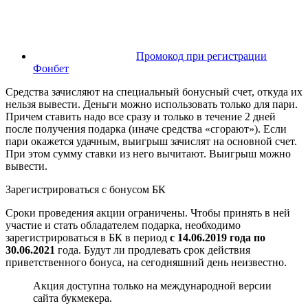
Промокод при регистрации
Фонбет
Средства зачисляют на специальный бонусный счет, откуда их
нельзя вывести. Деньги можно использовать только для пари.
Причем ставить надо все сразу и только в течение 2 дней
после получения подарка (иначе средства «сгорают»). Если
пари окажется удачным, выигрыш зачислят на основной счет.
При этом сумму ставки из него вычитают. Выигрыш можно
вывести.
Зарегистрироваться с бонусом БК
Сроки проведения акции ограничены. Чтобы принять в ней
участие и стать обладателем подарка, необходимо
зарегистрироваться в БК в период
с 14.06.2019 года по
30.06.2021
года. Будут ли продлевать срок действия
приветственного бонуса, на сегодняшний день неизвестно.
Акция доступна только на международной версии
сайта букмекера.