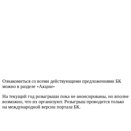
Ознакомиться со всеми действующими предложениями БК
можно в разделе «Акции»
На текущий год розыгрыши пока не анонсированы, но вполне
возможно, что их организуют. Розыгрыш проводится только
на международной версии портала БК.