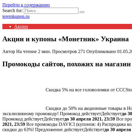
Перейти к содержанию
Search for:
teremkupon.ru
Акции
Акции и купоны «Монетник» Украина
Автор
На чтение
2 мин.
Просмотров
271
Опубликовано
01.05.
Промокоды сайтов, похожих на магази
Скидка 5% на все головоломки от CCCSto
Скидки до 50% на акционные товары в H
эксклюзивному промокоду!
Промокод действует
Действует
до 3
Промокод действует
Действует
до 30 апреля 2021, 23:59
Все про
2021, 23:59
Все промокоды DAVICI (
купонов:
4) Распродажа к
скидки до 63%!
Предложение действует
Действует
до 30 апреля 