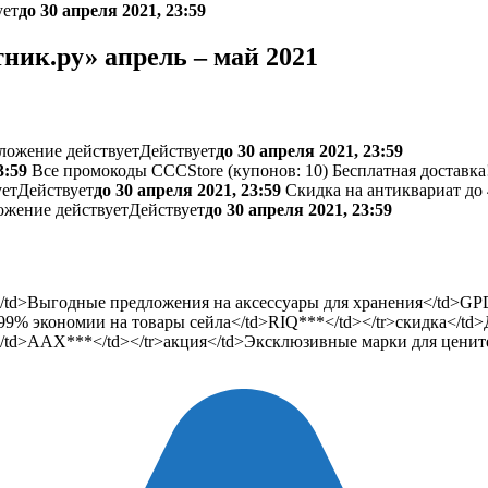
ует
до 30 апреля 2021, 23:59
ик.ру» апрель – май 2021
ложение действует
Действует
до 30 апреля 2021, 23:59
3:59
Все промокоды CCCStore (
купонов:
10) Бесплатная доставка
ует
Действует
до 30 апреля 2021, 23:59
Скидка на антиквариат до
ожение действует
Действует
до 30 апреля 2021, 23:59
</td>Выгодные предложения на аксессуары для хранения</td>G
99% экономии на товары сейла</td>RIQ***</td></tr>скидка</td
</td>AAX***</td></tr>акция</td>Эксклюзивные марки для цените