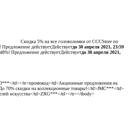
Скидка 5% на все головоломки от CCCStore по
!
Предложение действует
Действует
до 30 апреля 2021, 23:59
 48%!
Предложение действует
Действует
до 30 апреля 2021,
PD***</td></tr>промокод</td>Акционные предложения на
>До 70% скидки на коллекционные товары!</td>JMC***</td>
лей искусства</td>ZRG***</td></tr></tbody>