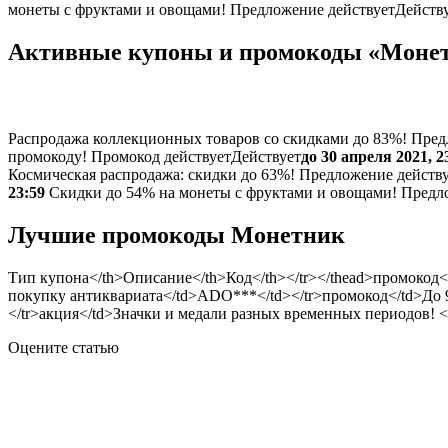
монеты с фруктами и овощами!
Предложение действует
Действ
Активные купоны и промокоды «Монетн
Распродажа коллекционных товаров со скидками до 83%!
Пред
промокоду!
Промокод действует
Действует
до 30 апреля 2021, 2
Космическая распродажа: скидки до 63%!
Предложение действ
23:59
Скидки до 54% на монеты с фруктами и овощами!
Предл
Лучшие промокоды Монетник
Тип купона</th>Описание</th>Код</th></tr></thead>промокод
покупку антиквариата</td>ADO***</td></tr>промокод</td>До 
</tr>акция</td>Значки и медали разных временных периодов! 
Оцените статью